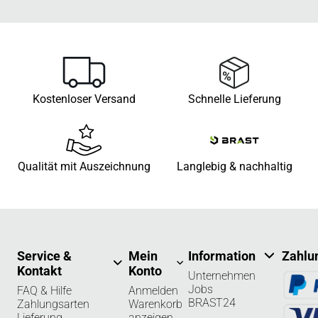
Kostenloser Versand
Schnelle Lieferung
Qualität mit Auszeichnung
Langlebig & nachhaltig
Service &
Mein
Information
Zahlu
Kontakt
Konto
Unternehmen
Jobs
FAQ & Hilfe
Anmelden
BRAST24
Zahlungsarten
Warenkorb
Lieferung
anzeigen