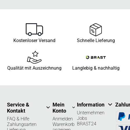
Kostenloser Versand
Schnelle Lieferung
Qualität mit Auszeichnung
Langlebig & nachhaltig
Service &
Mein
Information
Zahlu
Kontakt
Konto
Unternehmen
Jobs
FAQ & Hilfe
Anmelden
BRAST24
Zahlungsarten
Warenkorb
Lieferung
anzeigen