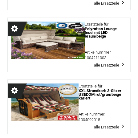
alle Ersatzteile
Ersatzteile für
Polyrattan Lounge-
Insel mit LED
braun/beige
Artikelnummer:
1004211003
alle Ersatzteile
Ersatzteile für
XXL Strandkorb 3-Sitzer
USEDOM rot/grün/beige
kariert
Artikelnummer:
1004092018
alle Ersatzteile