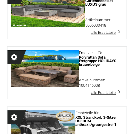
Gartenmöbelset
LUXUS grau
Artikelnummer:
5006000418
alle Ersatzteile
Ersatzteile für
Polyrattan Sofa
Essgruppe HOLIDAYS
braun/beige
Artikelnummer:
1004146008
alle Ersatzteile
Ersatzteile für
XXL Strandkorb 3-Sitzer
USEDOM
anthrazit/grau/gestreift