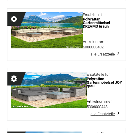
Ersatzteile für
Polyrattan
Gartenmöbelset
DREAMS braun
Artikelnummer:
5006000432
alle Ersatzteile
Ersatzteile für
Polyrattan
Gartenmöbelset JOY
grau
Artikelnummer:
5006000448
alle Ersatzteile