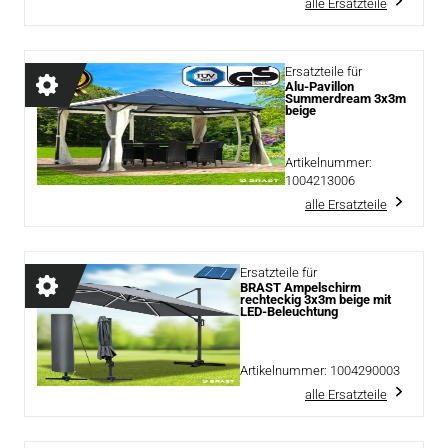
alle Ersatzteile
Ersatzteile für
Alu-Pavillon
Summerdream 3x3m
beige
Artikelnummer:
1004213006
alle Ersatzteile
Ersatzteile für
BRAST Ampelschirm
rechteckig 3x3m beige mit
LED-Beleuchtung
Artikelnummer:
1004290003
alle Ersatzteile