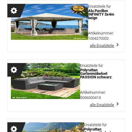
Ersatzteile für
Alu Pavillon
INFINITY 3x4m
beige
Artikelnummer:
1004270002
alle Ersatzteile
Ersatzteile für
Polyrattan
Gartenmöbelset
PASSION schwarz
Artikelnummer:
5006000413
alle Ersatzteile
Ersatzteile für
Polyrattan