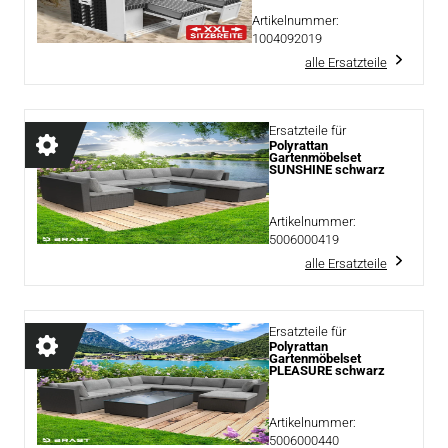
Artikelnummer:
1004092019
alle Ersatzteile
Ersatzteile für
Polyrattan
Gartenmöbelset
SUNSHINE schwarz
Artikelnummer:
5006000419
alle Ersatzteile
Ersatzteile für
Polyrattan
Gartenmöbelset
PLEASURE schwarz
Artikelnummer:
5006000440