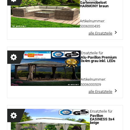
Gartenmöbelset
HARMONY braun
Artikelnummer:
5006000435
alle Ersatzteile
Ersatzteile für
Alu-Pavillon Premium
3x4m grau inkl. LEDs
Artikelnummer:
5006000509
alle Ersatzteile
Ersatzteile für
Pavillon
EASINESS 3x4
beige