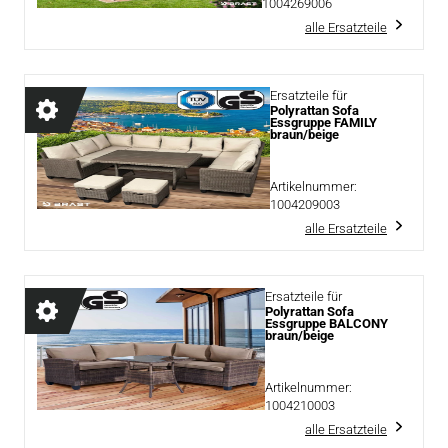
1004269006
alle Ersatzteile
Ersatzteile für
Polyrattan Sofa
Essgruppe FAMILY
braun/beige
Artikelnummer:
1004209003
alle Ersatzteile
Ersatzteile für
Polyrattan Sofa
Essgruppe BALCONY
braun/beige
Artikelnummer:
1004210003
alle Ersatzteile