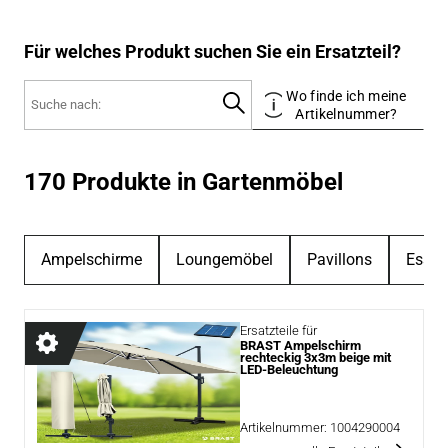
Für welches Produkt suchen Sie ein Ersatzteil?
Wo finde ich meine
Artikelnummer?
170 Produkte in Gartenmöbel
Ampelschirme
Loungemöbel
Pavillons
Essgr
Ersatzteile für
BRAST Ampelschirm
rechteckig 3x3m beige mit
LED-Beleuchtung
Artikelnummer:
1004290004