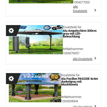
1004277002
alle
Ersatzteile
Ersatzteile für
Alu Ampelschirm 300cm
grau mit LED-
Beleuchtung
Artikelnummer:
1004276001
alle Ersatzteile
Ersatzteile für
Alu Pavillon PAGODE 4x4m
dunkelgrau mit
Moskitonetz
Artikelnummer:
1004269004
alle Ersatzteile