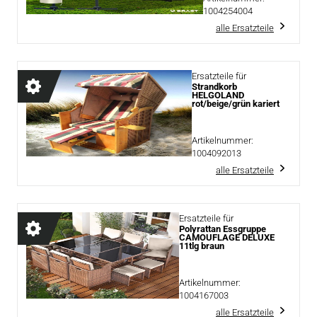
1004254004
alle Ersatzteile
Ersatzteile für
Strandkorb
HELGOLAND
rot/beige/grün kariert
Artikelnummer:
1004092013
alle Ersatzteile
Ersatzteile für
Polyrattan Essgruppe
CAMOUFLAGE DELUXE
11tlg braun
Artikelnummer:
1004167003
alle Ersatzteile