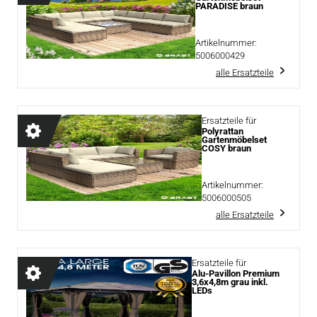
PARADISE braun
Artikelnummer:
5006000429
alle Ersatzteile
Ersatzteile für
Polyrattan
Gartenmöbelset
COSY braun
Artikelnummer:
5006000505
alle Ersatzteile
Ersatzteile für
Alu-Pavillon Premium
3,6x4,8m grau inkl.
LEDs