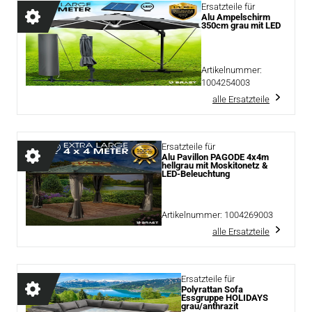
Ersatzteile für
Alu Ampelschirm
350cm grau mit LED
Artikelnummer:
1004254003
alle Ersatzteile
Ersatzteile für
Alu Pavillon PAGODE 4x4m
hellgrau mit Moskitonetz &
LED-Beleuchtung
Artikelnummer:
1004269003
alle Ersatzteile
Ersatzteile für
Polyrattan Sofa
Essgruppe HOLIDAYS
grau/anthrazit