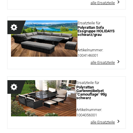
alle Ersatzteile
Ersatzteile für
Polyrattan Sofa
Essgruppe HOLIDAYS
schwarz/grau
Artikelnummer:
1004146001
alle Ersatzteile
Ersatzteile für
Polyrattan
Gartenmöbelset
"Camouflage" 9tlg
schwarz
Artikelnummer:
1004056001
alle Ersatzteile