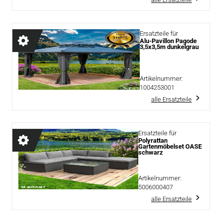
Ersatzteile für
Alu-Pavillon Pagode
3,5x3,5m dunkelgrau
Artikelnummer:
1004253001
alle Ersatzteile
Ersatzteile für
Polyrattan
Gartenmöbelset OASE
schwarz
Artikelnummer:
5006000407
alle Ersatzteile