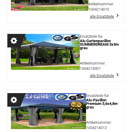
Artikelnummer:
1004214010
alle Ersatzteile
Ersatzteile für
Alu Gartenpavillon
SUMMERDREAM 3x3m
grau
Artikelnummer:
1004213007
alle Ersatzteile
Ersatzteile für
Alu-Pavillon
Premium 3,6x4,8m
grau
Artikelnummer:
1004214012