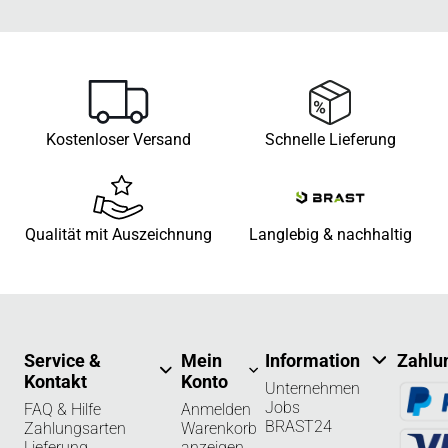
Kostenloser Versand
Schnelle Lieferung
Qualität mit Auszeichnung
Langlebig & nachhaltig
Service &
Mein
Information
Zahlu
Kontakt
Konto
Unternehmen
Jobs
FAQ & Hilfe
Anmelden
BRAST24
Zahlungsarten
Warenkorb
Lieferung
anzeigen