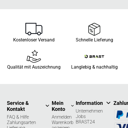
Kostenloser Versand
Schnelle Lieferung
Qualität mit Auszeichnung
Langlebig & nachhaltig
Service &
Mein
Information
Zahlu
Kontakt
Konto
Unternehmen
Jobs
FAQ & Hilfe
Anmelden
BRAST24
Zahlungsarten
Warenkorb
Lieferung
anzeigen