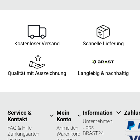
Kostenloser Versand
Schnelle Lieferung
Qualität mit Auszeichnung
Langlebig & nachhaltig
Service &
Mein
Information
Zahlu
Kontakt
Konto
Unternehmen
Jobs
FAQ & Hilfe
Anmelden
BRAST24
Zahlungsarten
Warenkorb
Lieferung
anzeigen