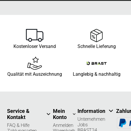
Kostenloser Versand
Schnelle Lieferung
Qualität mit Auszeichnung
Langlebig & nachhaltig
Service &
Mein
Information
Zahlu
Kontakt
Konto
Unternehmen
Jobs
FAQ & Hilfe
Anmelden
BRAST24
Zahlungsarten
Warenkorb