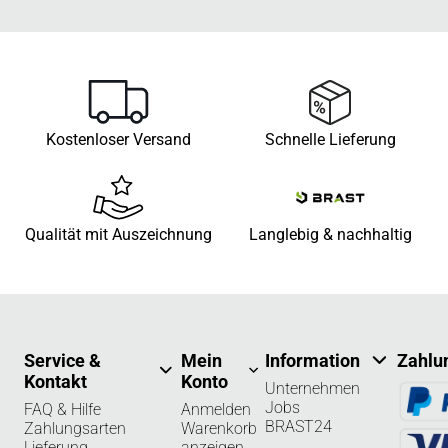
Kostenloser Versand
Schnelle Lieferung
Qualität mit Auszeichnung
Langlebig & nachhaltig
Service &
Mein
Information
Zahlu
Kontakt
Konto
Unternehmen
Jobs
FAQ & Hilfe
Anmelden
BRAST24
Zahlungsarten
Warenkorb
Lieferung
anzeigen