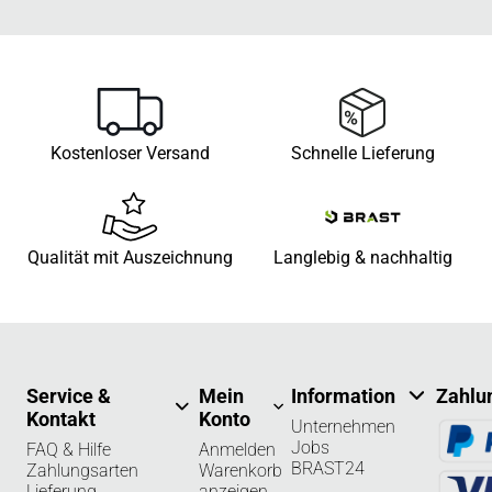
Kostenloser Versand
Schnelle Lieferung
Qualität mit Auszeichnung
Langlebig & nachhaltig
Service &
Mein
Information
Zahlu
Kontakt
Konto
Unternehmen
Jobs
FAQ & Hilfe
Anmelden
BRAST24
Zahlungsarten
Warenkorb
Lieferung
anzeigen