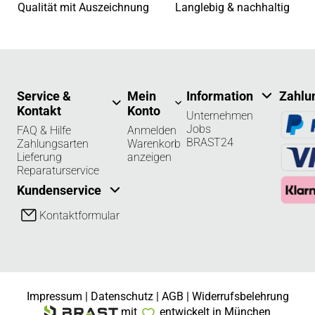
Qualität mit Auszeichnung
Langlebig & nachhaltig
Service &
Mein
Information
Zahlu
Kontakt
Konto
Unternehmen
Jobs
FAQ & Hilfe
Anmelden
BRAST24
Zahlungsarten
Warenkorb
Lieferung
anzeigen
Reparaturservice
Kundenservice
Kontaktformular
Impressum
|
Datenschutz
|
AGB
|
Widerrufsbelehrung
mit
entwickelt in München