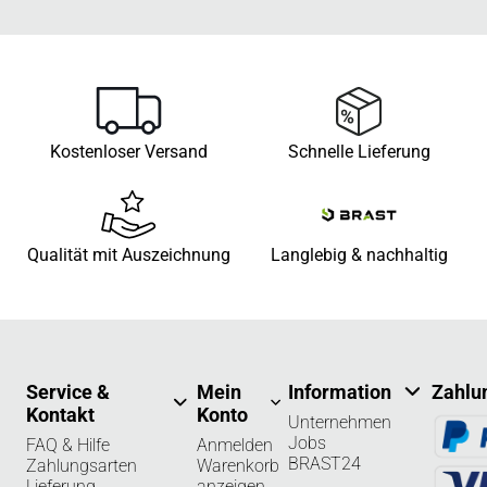
Kostenloser Versand
Schnelle Lieferung
Qualität mit Auszeichnung
Langlebig & nachhaltig
Service &
Mein
Information
Zahlu
Kontakt
Konto
Unternehmen
Jobs
FAQ & Hilfe
Anmelden
BRAST24
Zahlungsarten
Warenkorb
Lieferung
anzeigen