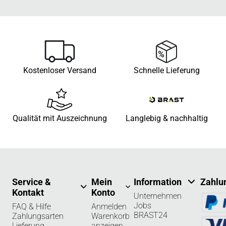
Kostenloser Versand
Schnelle Lieferung
Qualität mit Auszeichnung
Langlebig & nachhaltig
Service &
Mein
Information
Zahlu
Kontakt
Konto
Unternehmen
Jobs
FAQ & Hilfe
Anmelden
BRAST24
Zahlungsarten
Warenkorb
Lieferung
anzeigen