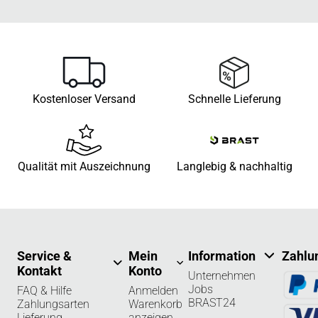
Kostenloser Versand
Schnelle Lieferung
Qualität mit Auszeichnung
Langlebig & nachhaltig
Service &
Mein
Information
Zahlu
Kontakt
Konto
Unternehmen
Jobs
FAQ & Hilfe
Anmelden
BRAST24
Zahlungsarten
Warenkorb
Lieferung
anzeigen