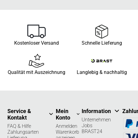
Kostenloser Versand
Schnelle Lieferung
Qualität mit Auszeichnung
Langlebig & nachhaltig
Service &
Mein
Information
Zahlu
Kontakt
Konto
Unternehmen
Jobs
FAQ & Hilfe
Anmelden
BRAST24
Zahlungsarten
Warenkorb
Lieferung
anzeigen