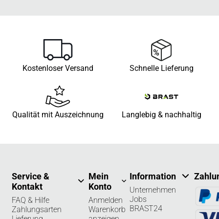
Kostenloser Versand
Schnelle Lieferung
Qualität mit Auszeichnung
Langlebig & nachhaltig
Service &
Mein
Information
Zahlu
Kontakt
Konto
Unternehmen
Jobs
FAQ & Hilfe
Anmelden
BRAST24
Zahlungsarten
Warenkorb
Lieferung
anzeigen