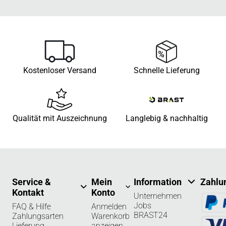
Kostenloser Versand
Schnelle Lieferung
Qualität mit Auszeichnung
Langlebig & nachhaltig
Service &
Mein
Information
Zahlu
Kontakt
Konto
Unternehmen
Jobs
FAQ & Hilfe
Anmelden
BRAST24
Zahlungsarten
Warenkorb
Lieferung
anzeigen