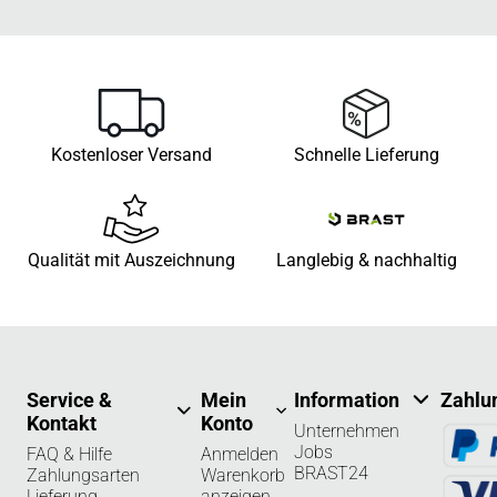
Kostenloser Versand
Schnelle Lieferung
Qualität mit Auszeichnung
Langlebig & nachhaltig
Service &
Mein
Information
Zahlu
Kontakt
Konto
Unternehmen
Jobs
FAQ & Hilfe
Anmelden
BRAST24
Zahlungsarten
Warenkorb
Lieferung
anzeigen