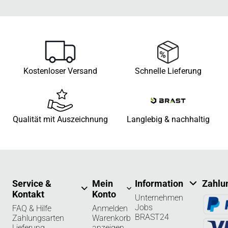
Kostenloser Versand
Schnelle Lieferung
Qualität mit Auszeichnung
Langlebig & nachhaltig
Service &
Mein
Information
Zahlu
Kontakt
Konto
Unternehmen
Jobs
FAQ & Hilfe
Anmelden
BRAST24
Zahlungsarten
Warenkorb
Lieferung
anzeigen