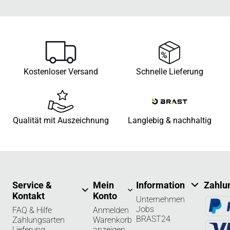
Kostenloser Versand
Schnelle Lieferung
Qualität mit Auszeichnung
Langlebig & nachhaltig
Service &
Mein
Information
Zahlu
Kontakt
Konto
Unternehmen
Jobs
FAQ & Hilfe
Anmelden
BRAST24
Zahlungsarten
Warenkorb
Lieferung
anzeigen