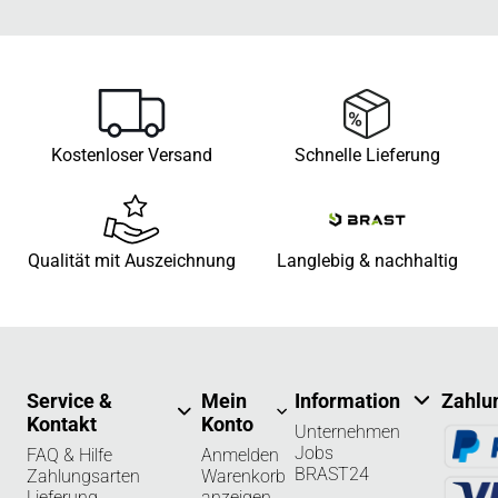
Kostenloser Versand
Schnelle Lieferung
Qualität mit Auszeichnung
Langlebig & nachhaltig
Service &
Mein
Information
Zahlu
Kontakt
Konto
Unternehmen
Jobs
FAQ & Hilfe
Anmelden
BRAST24
Zahlungsarten
Warenkorb
Lieferung
anzeigen