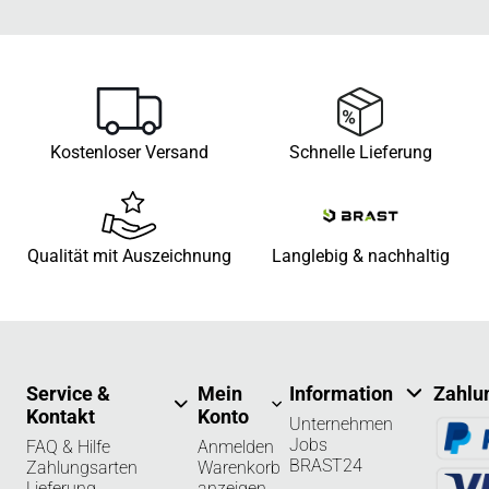
Kostenloser Versand
Schnelle Lieferung
Qualität mit Auszeichnung
Langlebig & nachhaltig
Service &
Mein
Information
Zahlu
Kontakt
Konto
Unternehmen
Jobs
FAQ & Hilfe
Anmelden
BRAST24
Zahlungsarten
Warenkorb
Lieferung
anzeigen