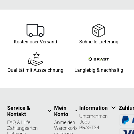
Kostenloser Versand
Schnelle Lieferung
Qualität mit Auszeichnung
Langlebig & nachhaltig
Service &
Mein
Information
Zahlu
Kontakt
Konto
Unternehmen
Jobs
FAQ & Hilfe
Anmelden
BRAST24
Zahlungsarten
Warenkorb
Lieferung
anzeigen