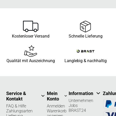
Kostenloser Versand
Schnelle Lieferung
Qualität mit Auszeichnung
Langlebig & nachhaltig
Service &
Mein
Information
Zahlu
Kontakt
Konto
Unternehmen
Jobs
FAQ & Hilfe
Anmelden
BRAST24
Zahlungsarten
Warenkorb
Lieferung
anzeigen