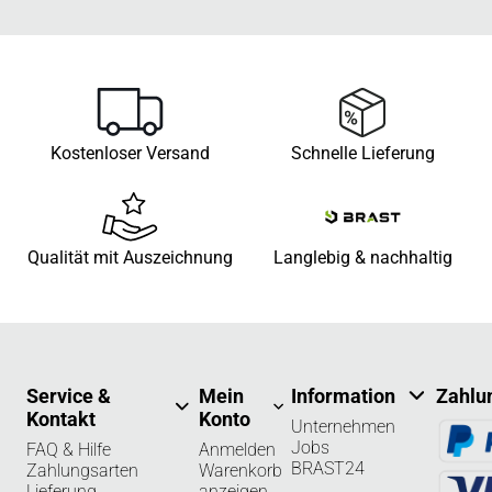
Kostenloser Versand
Schnelle Lieferung
Qualität mit Auszeichnung
Langlebig & nachhaltig
Service &
Mein
Information
Zahlu
Kontakt
Konto
Unternehmen
Jobs
FAQ & Hilfe
Anmelden
BRAST24
Zahlungsarten
Warenkorb
Lieferung
anzeigen