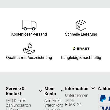
Kostenloser Versand
Schnelle Lieferung
Qualität mit Auszeichnung
Langlebig & nachhaltig
Service &
Mein
Information
Zahlu
Kontakt
Konto
Unternehmen
Jobs
FAQ & Hilfe
Anmelden
BRAST24
Zahlungsarten
Warenkorb
Lieferung
anzeigen