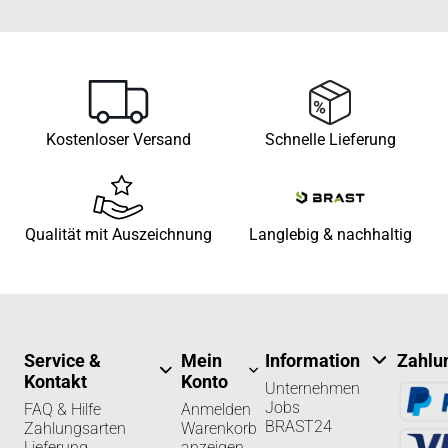
Kostenloser Versand
Schnelle Lieferung
Qualität mit Auszeichnung
Langlebig & nachhaltig
Service &
Mein
Information
Zahlu
Kontakt
Konto
Unternehmen
Jobs
FAQ & Hilfe
Anmelden
BRAST24
Zahlungsarten
Warenkorb
Lieferung
anzeigen