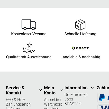
Kostenloser Versand
Schnelle Lieferung
Qualität mit Auszeichnung
Langlebig & nachhaltig
Service &
Mein
Information
Zahlu
Kontakt
Konto
Unternehmen
Jobs
FAQ & Hilfe
Anmelden
BRAST24
Zahlungsarten
Warenkorb
Lieferung
anzeigen