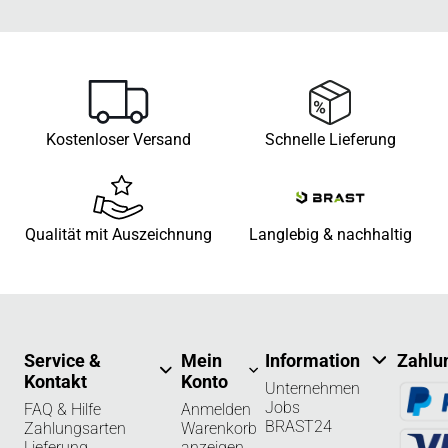
Kostenloser Versand
Schnelle Lieferung
Qualität mit Auszeichnung
Langlebig & nachhaltig
Service &
Mein
Information
Zahlu
Kontakt
Konto
Unternehmen
Jobs
FAQ & Hilfe
Anmelden
BRAST24
Zahlungsarten
Warenkorb
Lieferung
anzeigen