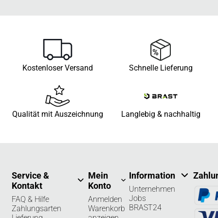
Kostenloser Versand
Schnelle Lieferung
Qualität mit Auszeichnung
Langlebig & nachhaltig
Service &
Mein
Information
Zahlu
Kontakt
Konto
Unternehmen
Jobs
FAQ & Hilfe
Anmelden
BRAST24
Zahlungsarten
Warenkorb
Lieferung
anzeigen