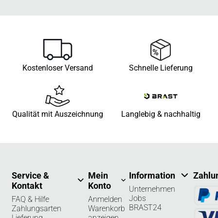
Kostenloser Versand
Schnelle Lieferung
Qualität mit Auszeichnung
Langlebig & nachhaltig
Service &
Mein
Information
Zahlu
Kontakt
Konto
Unternehmen
Jobs
FAQ & Hilfe
Anmelden
BRAST24
Zahlungsarten
Warenkorb
Lieferung
anzeigen