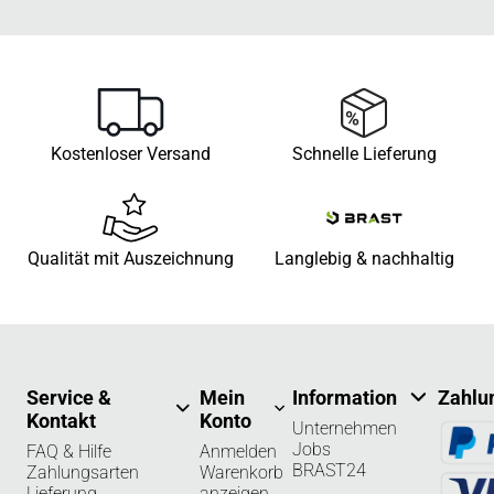
Kostenloser Versand
Schnelle Lieferung
Qualität mit Auszeichnung
Langlebig & nachhaltig
Service &
Mein
Information
Zahlu
Kontakt
Konto
Unternehmen
Jobs
FAQ & Hilfe
Anmelden
BRAST24
Zahlungsarten
Warenkorb
Lieferung
anzeigen