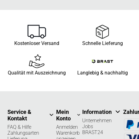
Kostenloser Versand
Schnelle Lieferung
Qualität mit Auszeichnung
Langlebig & nachhaltig
Service &
Mein
Information
Zahlu
Kontakt
Konto
Unternehmen
Jobs
FAQ & Hilfe
Anmelden
BRAST24
Zahlungsarten
Warenkorb
Lieferung
anzeigen