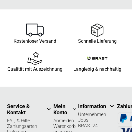
Kostenloser Versand
Schnelle Lieferung
Qualität mit Auszeichnung
Langlebig & nachhaltig
Service &
Mein
Information
Zahlu
Kontakt
Konto
Unternehmen
Jobs
FAQ & Hilfe
Anmelden
BRAST24
Zahlungsarten
Warenkorb
Lieferung
anzeigen