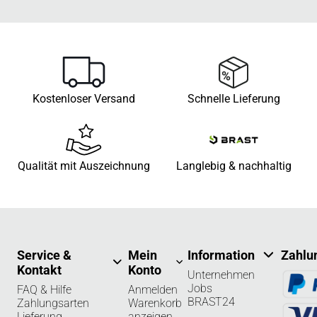
Kostenloser Versand
Schnelle Lieferung
Qualität mit Auszeichnung
Langlebig & nachhaltig
Service &
Mein
Information
Zahlu
Kontakt
Konto
Unternehmen
Jobs
FAQ & Hilfe
Anmelden
BRAST24
Zahlungsarten
Warenkorb
Lieferung
anzeigen