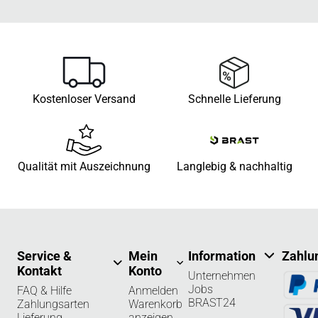
Kostenloser Versand
Schnelle Lieferung
Qualität mit Auszeichnung
Langlebig & nachhaltig
Service &
Mein
Information
Zahlu
Kontakt
Konto
Unternehmen
Jobs
FAQ & Hilfe
Anmelden
BRAST24
Zahlungsarten
Warenkorb
Lieferung
anzeigen