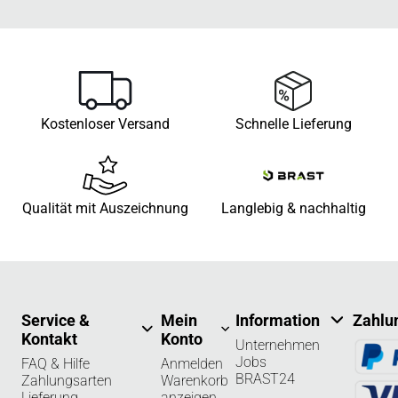
Kostenloser Versand
Schnelle Lieferung
Qualität mit Auszeichnung
Langlebig & nachhaltig
Service &
Mein
Information
Zahlu
Kontakt
Konto
Unternehmen
Jobs
FAQ & Hilfe
Anmelden
BRAST24
Zahlungsarten
Warenkorb
Lieferung
anzeigen