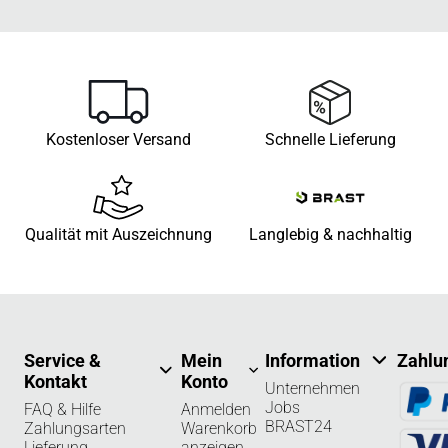
Kostenloser Versand
Schnelle Lieferung
Qualität mit Auszeichnung
Langlebig & nachhaltig
Service &
Mein
Information
Zahlu
Kontakt
Konto
Unternehmen
Jobs
FAQ & Hilfe
Anmelden
BRAST24
Zahlungsarten
Warenkorb
Lieferung
anzeigen