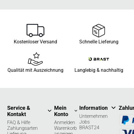
Kostenloser Versand
Schnelle Lieferung
Qualität mit Auszeichnung
Langlebig & nachhaltig
Service &
Mein
Information
Zahlu
Kontakt
Konto
Unternehmen
Jobs
FAQ & Hilfe
Anmelden
BRAST24
Zahlungsarten
Warenkorb
Lieferung
anzeigen