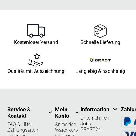
Kostenloser Versand
Schnelle Lieferung
Qualität mit Auszeichnung
Langlebig & nachhaltig
Service &
Mein
Information
Zahlu
Kontakt
Konto
Unternehmen
Jobs
FAQ & Hilfe
Anmelden
BRAST24
Zahlungsarten
Warenkorb
Lieferung
anzeigen