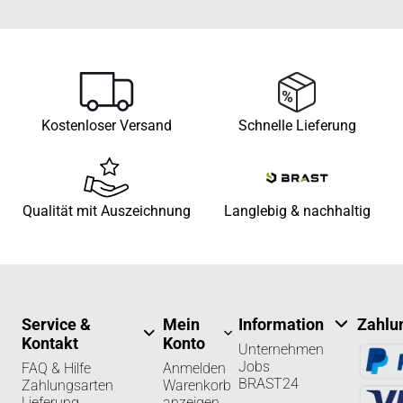
Kostenloser Versand
Schnelle Lieferung
Qualität mit Auszeichnung
Langlebig & nachhaltig
Service &
Mein
Information
Zahlu
Kontakt
Konto
Unternehmen
Jobs
FAQ & Hilfe
Anmelden
BRAST24
Zahlungsarten
Warenkorb
Lieferung
anzeigen