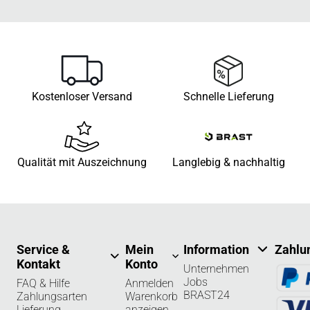
Kostenloser Versand
Schnelle Lieferung
Qualität mit Auszeichnung
Langlebig & nachhaltig
Service &
Mein
Information
Zahlu
Kontakt
Konto
Unternehmen
Jobs
FAQ & Hilfe
Anmelden
BRAST24
Zahlungsarten
Warenkorb
Lieferung
anzeigen