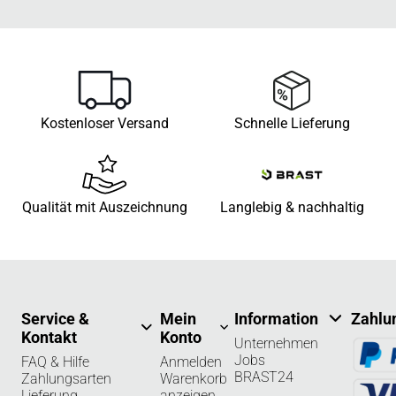
Kostenloser Versand
Schnelle Lieferung
Qualität mit Auszeichnung
Langlebig & nachhaltig
Service &
Mein
Information
Zahlu
Kontakt
Konto
Unternehmen
Jobs
FAQ & Hilfe
Anmelden
BRAST24
Zahlungsarten
Warenkorb
Lieferung
anzeigen