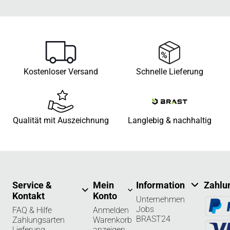
Kostenloser Versand
Schnelle Lieferung
Qualität mit Auszeichnung
Langlebig & nachhaltig
Service &
Mein
Information
Zahlu
Kontakt
Konto
Unternehmen
Jobs
FAQ & Hilfe
Anmelden
BRAST24
Zahlungsarten
Warenkorb
Lieferung
anzeigen