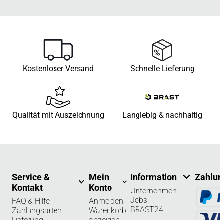
Kostenloser Versand
Schnelle Lieferung
Qualität mit Auszeichnung
Langlebig & nachhaltig
Service &
Mein
Information
Zahlu
Kontakt
Konto
Unternehmen
Jobs
FAQ & Hilfe
Anmelden
BRAST24
Zahlungsarten
Warenkorb
Lieferung
anzeigen