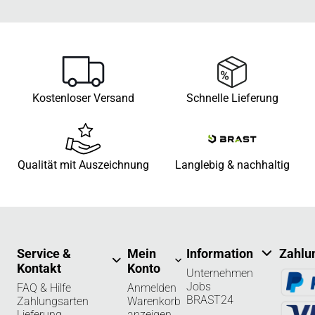
Kostenloser Versand
Schnelle Lieferung
Qualität mit Auszeichnung
Langlebig & nachhaltig
Service &
Mein
Information
Zahlu
Kontakt
Konto
Unternehmen
Jobs
FAQ & Hilfe
Anmelden
BRAST24
Zahlungsarten
Warenkorb
Lieferung
anzeigen