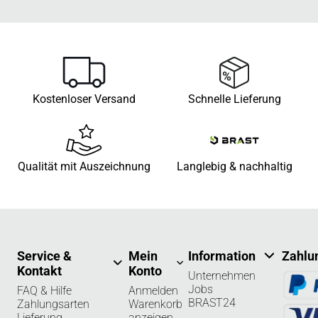
Kostenloser Versand
Schnelle Lieferung
Qualität mit Auszeichnung
Langlebig & nachhaltig
Service &
Mein
Information
Zahlu
Kontakt
Konto
Unternehmen
Jobs
FAQ & Hilfe
Anmelden
BRAST24
Zahlungsarten
Warenkorb
Lieferung
anzeigen