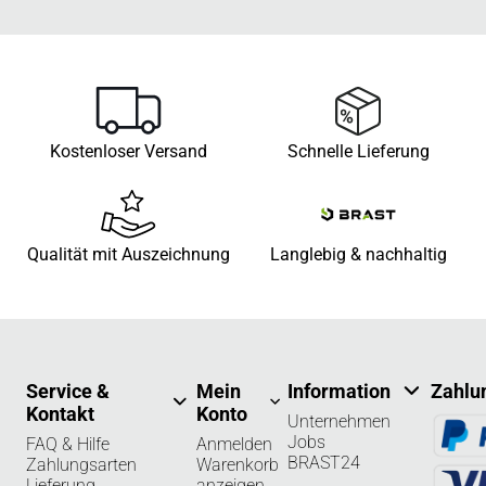
Kostenloser Versand
Schnelle Lieferung
Qualität mit Auszeichnung
Langlebig & nachhaltig
Service &
Mein
Information
Zahlu
Kontakt
Konto
Unternehmen
Jobs
FAQ & Hilfe
Anmelden
BRAST24
Zahlungsarten
Warenkorb
Lieferung
anzeigen