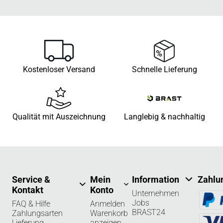
Kostenloser Versand
Schnelle Lieferung
Qualität mit Auszeichnung
Langlebig & nachhaltig
Service &
Mein
Information
Zahlu
Kontakt
Konto
Unternehmen
Jobs
FAQ & Hilfe
Anmelden
BRAST24
Zahlungsarten
Warenkorb
Lieferung
anzeigen