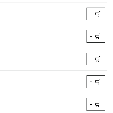
+
+
+
+
+