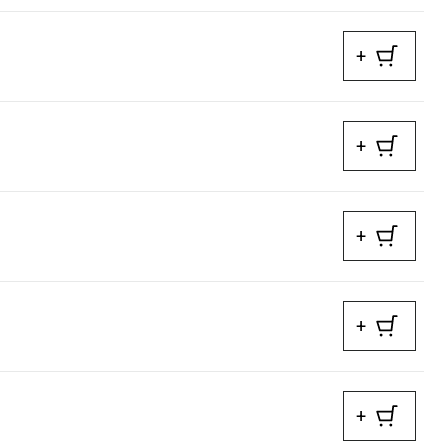
+
+
+
+
+