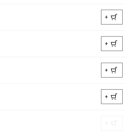
+
+
+
+
+