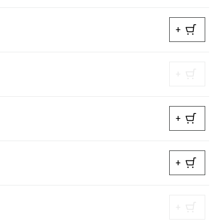
+
+
+
+
+