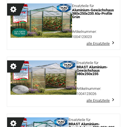
Ersatzteile für
Aluminium-Gewächshaus
380x250x235 Alu-Profile
Grün
Artikelnummer:
1004123023
alle Ersatzteile
Ersatzteile für
BRAST Aluminium-
Gewächshaus
380x250x235
Artikelnummer:
1004123026
alle Ersatzteile
Ersatzteile für
BRAST Aluminium-