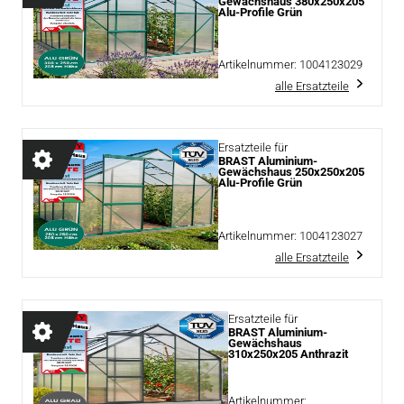
Gewächshaus 380x250x205
Alu-Profile Grün
Artikelnummer:
1004123029
alle Ersatzteile
Ersatzteile für
BRAST Aluminium-
Gewächshaus 250x250x205
Alu-Profile Grün
Artikelnummer:
1004123027
alle Ersatzteile
Ersatzteile für
BRAST Aluminium-
Gewächshaus
310x250x205 Anthrazit
Artikelnummer: