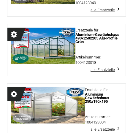
1004123040
alle Ersatzteile
Ersatzteile für
Aluminium-Gewächshaus
490x250x205 Alu-Profile
Grün
Artikelnummer:
1004123018
alle Ersatzteile
Ersatzteile für
Aluminium
Gewächshaus
250x190x195
Artikelnummer:
1004123004
alle Ersatzteile