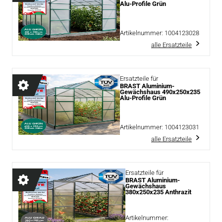
Alu-Profile Grün
Artikelnummer:
1004123028
alle Ersatzteile
Ersatzteile für
BRAST Aluminium-
Gewächshaus 490x250x235
Alu-Profile Grün
Artikelnummer:
1004123031
alle Ersatzteile
Ersatzteile für
BRAST Aluminium-
Gewächshaus
380x250x235 Anthrazit
Artikelnummer: