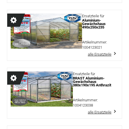
Ersatzteile für
Aluminium-
Gewächshaus
490x250x235
Artikelnummer:
1004123021
alle Ersatzteile
Ersatzteile für
BRAST Aluminium-
Gewächshaus
380x190x195 Anthrazit
Artikelnummer:
1004123038
alle Ersatzteile