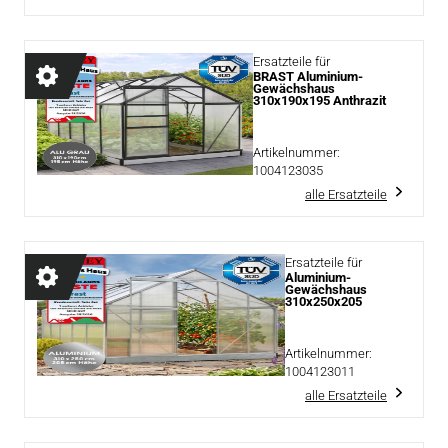
Ersatzteile für
BRAST Aluminium-
Gewächshaus
310x190x195 Anthrazit
Artikelnummer:
1004123035
alle Ersatzteile
Ersatzteile für
Aluminium-
Gewächshaus
310x250x205
Artikelnummer:
1004123011
alle Ersatzteile