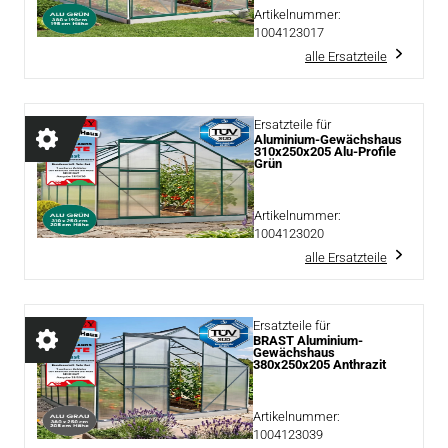
Artikelnummer:
1004123017
alle Ersatzteile
Ersatzteile für
Aluminium-Gewächshaus
310x250x205 Alu-Profile
Grün
Artikelnummer:
1004123020
alle Ersatzteile
Ersatzteile für
BRAST Aluminium-
Gewächshaus
380x250x205 Anthrazit
Artikelnummer:
1004123039