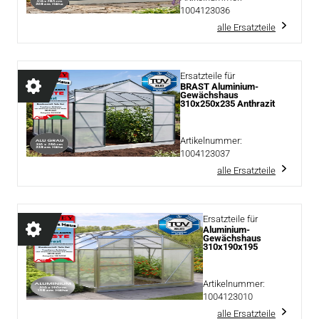
1004123036
alle Ersatzteile
Ersatzteile für
BRAST Aluminium-
Gewächshaus
310x250x235 Anthrazit
Artikelnummer:
1004123037
alle Ersatzteile
Ersatzteile für
Aluminium-
Gewächshaus
310x190x195
Artikelnummer:
1004123010
alle Ersatzteile