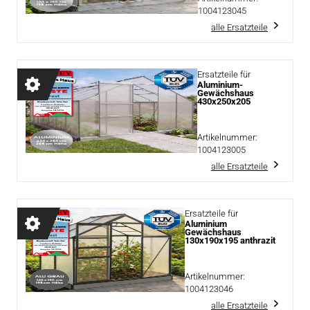
1004123045
alle Ersatzteile
Ersatzteile für
Aluminium-
Gewächshaus
430x250x205
Artikelnummer:
1004123005
alle Ersatzteile
Ersatzteile für
Aluminium
Gewächshaus
130x190x195 anthrazit
Artikelnummer:
1004123046
alle Ersatzteile