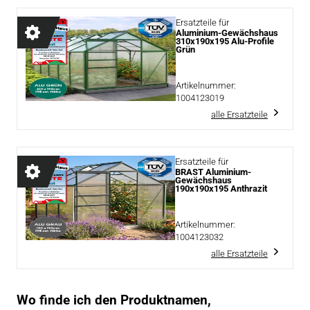
Ersatzteile für
Aluminium-Gewächshaus
310x190x195 Alu-Profile
Grün
Artikelnummer:
1004123019
alle Ersatzteile
Ersatzteile für
BRAST Aluminium-
Gewächshaus
190x190x195 Anthrazit
Artikelnummer:
1004123032
alle Ersatzteile
Wo finde ich den Produktnamen,