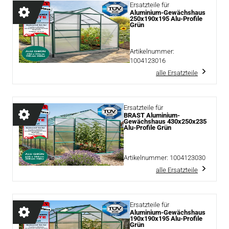
Ersatzteile für
Aluminium-Gewächshaus
250x190x195 Alu-Profile
Grün
Artikelnummer:
1004123016
alle Ersatzteile
Ersatzteile für
BRAST Aluminium-
Gewächshaus 430x250x235
Alu-Profile Grün
Artikelnummer:
1004123030
alle Ersatzteile
Ersatzteile für
Aluminium-Gewächshaus
190x190x195 Alu-Profile
Grün